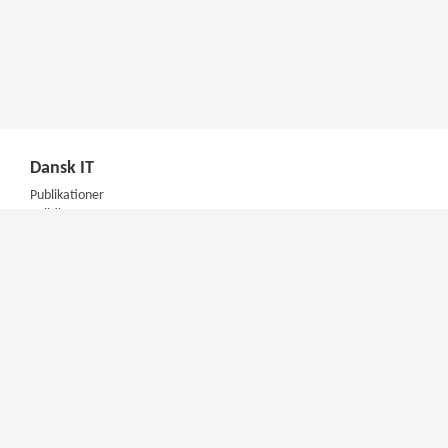
Dansk IT
Publikationer
Politik
Podcast
Presse
Nyhedsbrev
Kompetencer
Konferencer
Firmakurser
Netværksgrupper
IT Arkitektur Certificering
Virksomhedsaftale
DIT Akademi