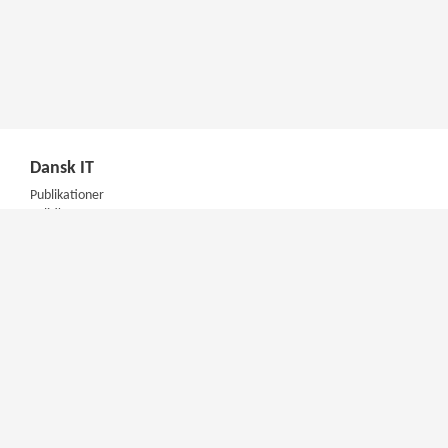
Dansk IT
Publikationer
Politik
Podcast
Presse
Nyhedsbrev
Kompetencer
Konferencer
Firmakurser
Netværksgrupper
IT Arkitektur Certificering
Virksomhedsaftale
DIT Akademi