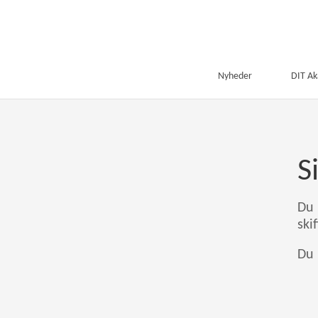
Nyheder
DIT A
S
Du 
ski
Du 