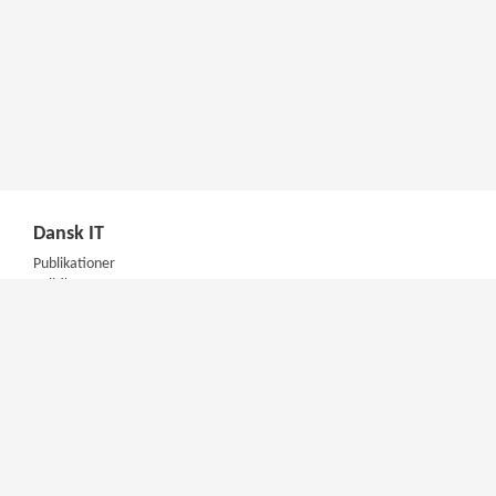
Dansk IT
Publikationer
Politik
Podcast
Presse
Nyhedsbrev
Kompetencer
Konferencer
Firmakurser
Netværksgrupper
IT Arkitektur Certificering