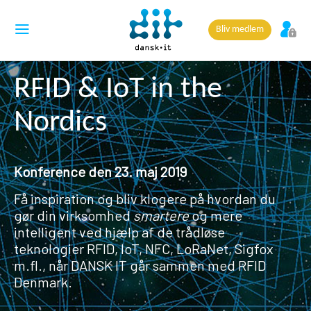
Bliv medlem
RFID & IoT in the
Nordics
Konference den 23. maj 2019
Få inspiration og bliv klogere på hvordan du
gør din virksomhed
smartere
og mere
intelligent ved hjælp af de trådløse
teknologier RFID, IoT, NFC, LoRaNet, Sigfox
m.fl., når DANSK IT går sammen med RFID
Denmark.