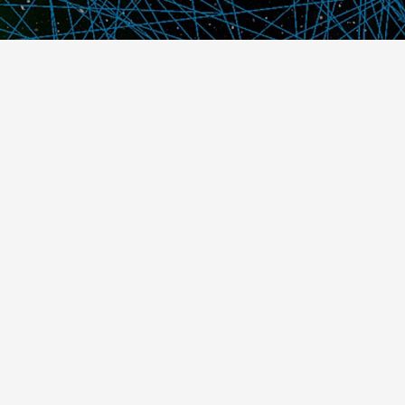
Dansk IT
Publikationer
Politik
Podcast
Presse
Nyhedsbrev
Kompetencer
Konferencer
Firmakurser
Netværksgrupper
IT Arkitektur Certificering
Virksomhedsaftale
DIT Akademi
Meet & Inspire
E-learning
Videotek
Artikler