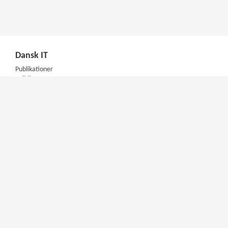
Dansk IT
Publikationer
Politik
Podcast
Presse
Nyhedsbrev
Kompetencer
Konferencer
Firmakurser
Netværksgrupper
IT Arkitektur Certificering
Virksomhedsaftale
DIT Akademi
Meet & Inspire
E-learning
Videotek