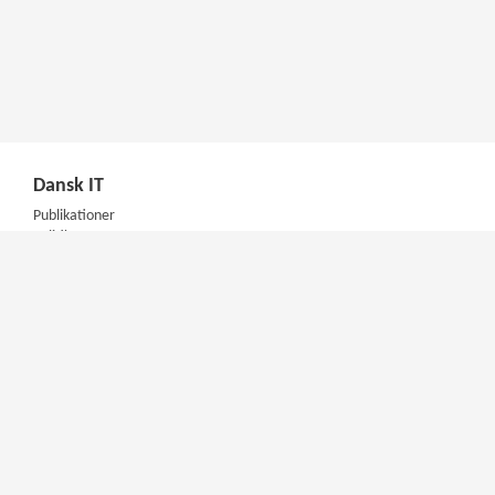
Dansk IT
Publikationer
Politik
Podcast
Presse
Nyhedsbrev
Kompetencer
Konferencer
Firmakurser
Netværksgrupper
IT Arkitektur Certificering
Virksomhedsaftale
DIT Akademi