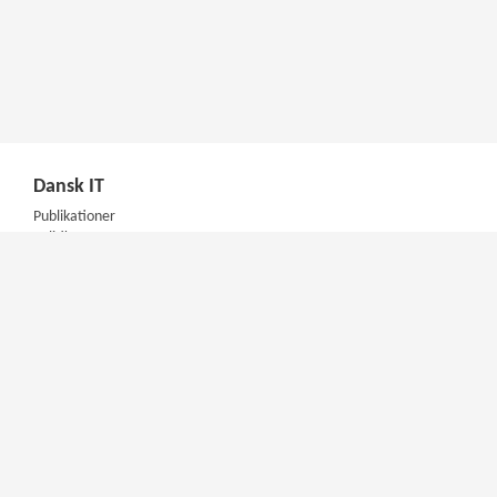
Dansk IT
Publikationer
Politik
Podcast
Presse
Nyhedsbrev
Kompetencer
Konferencer
Firmakurser
Netværksgrupper
IT Arkitektur Certificering
Virksomhedsaftale
DIT Akademi