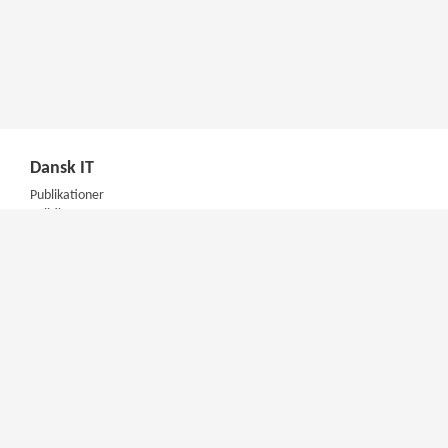
Dansk IT
Publikationer
Politik
Podcast
Presse
Nyhedsbrev
Kompetencer
Konferencer
Firmakurser
Netværksgrupper
IT Arkitektur Certificering
Virksomhedsaftale
DIT Akademi