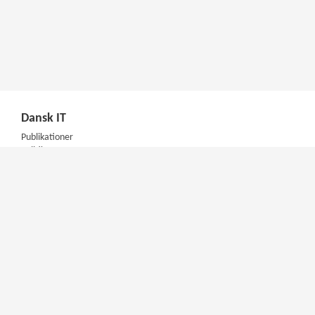
Dansk IT
Publikationer
Politik
Podcast
Presse
Nyhedsbrev
Kompetencer
Konferencer
Firmakurser
Netværksgrupper
IT Arkitektur Certificering
Virksomhedsaftale
DIT Akademi