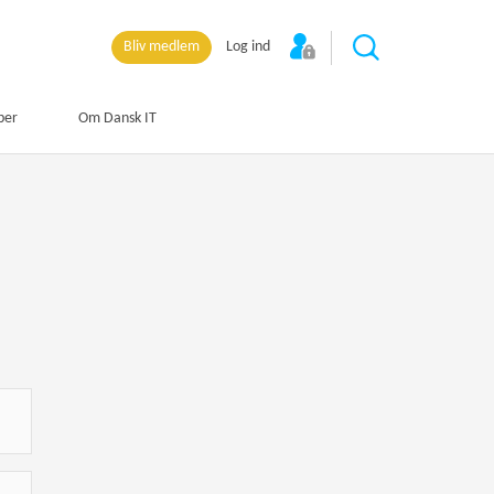
Bliv medlem
Log ind
per
Om Dansk IT