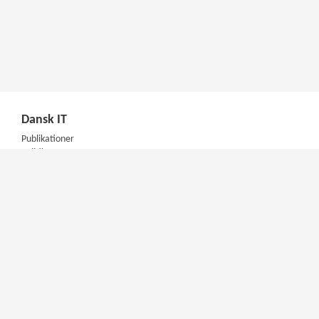
Dansk IT
Publikationer
Politik
Podcast
Presse
Nyhedsbrev
Kompetencer
Konferencer
Firmakurser
Netværksgrupper
IT Arkitektur Certificering
Virksomhedsaftale
DIT Akademi