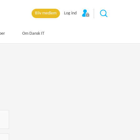
Bliv medlem
Log ind
per
Om Dansk IT