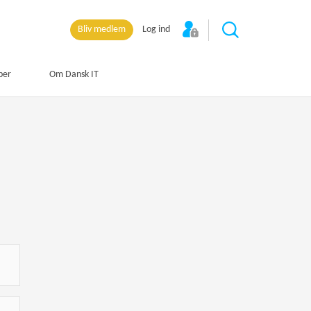
Bliv medlem
Log ind
per
Om Dansk IT