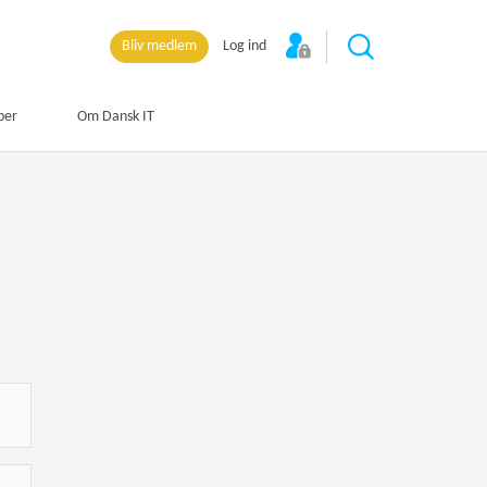
Bliv medlem
Log ind
per
Om Dansk IT