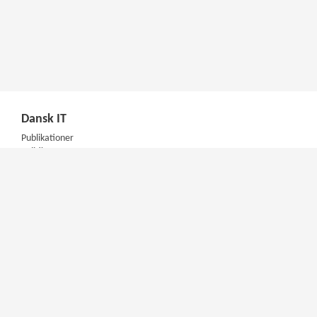
Dansk IT
Publikationer
Politik
Podcast
Presse
Nyhedsbrev
Kompetencer
Konferencer
Firmakurser
Netværksgrupper
IT Arkitektur Certificering
Virksomhedsaftale
DIT Akademi