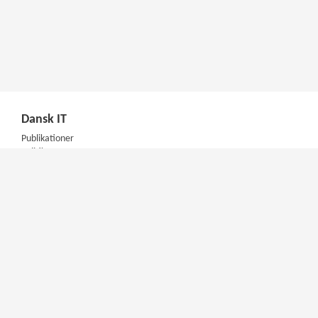
Dansk IT
Publikationer
Politik
Podcast
Presse
Nyhedsbrev
Kompetencer
Konferencer
Firmakurser
Netværksgrupper
IT Arkitektur Certificering
Virksomhedsaftale
DIT Akademi