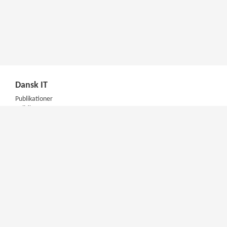
Dansk IT
Publikationer
Politik
Podcast
Presse
Nyhedsbrev
Kompetencer
Konferencer
Firmakurser
Netværksgrupper
IT Arkitektur Certificering
Virksomhedsaftale
DIT Akademi