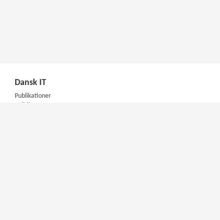
Dansk IT
Publikationer
Politik
Podcast
Presse
Nyhedsbrev
Kompetencer
Konferencer
Firmakurser
Netværksgrupper
IT Arkitektur Certificering
Virksomhedsaftale
DIT Akademi