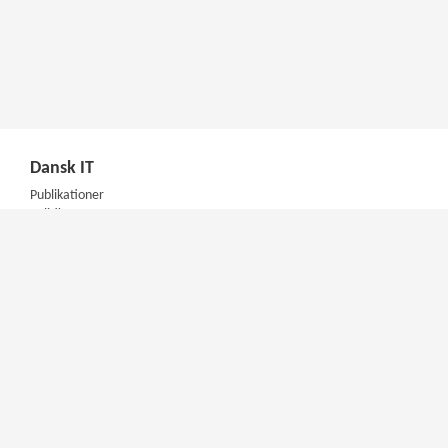
Dansk IT
Publikationer
Politik
Podcast
Presse
Nyhedsbrev
Kompetencer
Konferencer
Firmakurser
Netværksgrupper
IT Arkitektur Certificering
Virksomhedsaftale
DIT Akademi