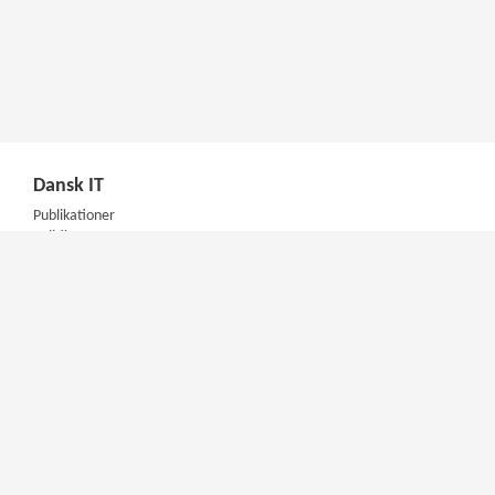
Dansk IT
Publikationer
Politik
Podcast
Presse
Nyhedsbrev
Kompetencer
Konferencer
Firmakurser
Netværksgrupper
IT Arkitektur Certificering
Virksomhedsaftale
DIT Akademi