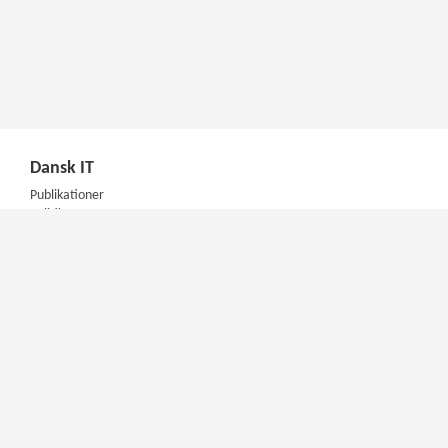
Dansk IT
Publikationer
Politik
Podcast
Presse
Nyhedsbrev
Kompetencer
Konferencer
Firmakurser
Netværksgrupper
IT Arkitektur Certificering
Virksomhedsaftale
DIT Akademi