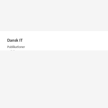
Dansk IT
Publikationer
Politik
Podcast
Presse
Nyhedsbrev
Kompetencer
Konferencer
Firmakurser
Netværksgrupper
IT Arkitektur Certificering
Virksomhedsaftale
DIT Akademi