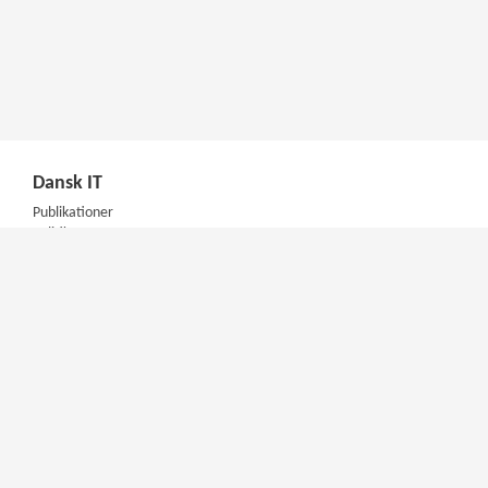
Dansk IT
Publikationer
Politik
Podcast
Presse
Nyhedsbrev
Kompetencer
Konferencer
Firmakurser
Netværksgrupper
IT Arkitektur Certificering
Virksomhedsaftale
DIT Akademi