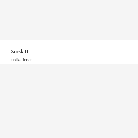
Dansk IT
Publikationer
Politik
Podcast
Presse
Nyhedsbrev
Kompetencer
Konferencer
Firmakurser
Netværksgrupper
IT Arkitektur Certificering
Virksomhedsaftale
DIT Akademi