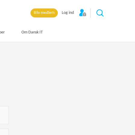
Bliv medlem
Log ind
per
Om Dansk IT