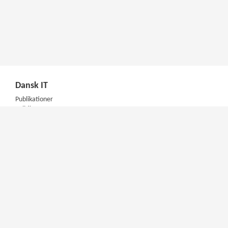
Dansk IT
Publikationer
Politik
Podcast
Presse
Nyhedsbrev
Kompetencer
Konferencer
Firmakurser
Netværksgrupper
IT Arkitektur Certificering
Virksomhedsaftale
DIT Akademi