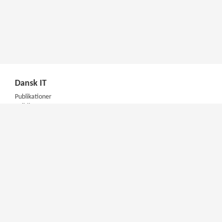
Dansk IT
Publikationer
Politik
Podcast
Presse
Nyhedsbrev
Kompetencer
Konferencer
Firmakurser
Netværksgrupper
IT Arkitektur Certificering
Virksomhedsaftale
DIT Akademi