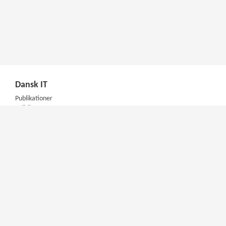
Dansk IT
Publikationer
Politik
Podcast
Presse
Nyhedsbrev
Kompetencer
Konferencer
Firmakurser
Netværksgrupper
IT Arkitektur Certificering
Virksomhedsaftale
DIT Akademi