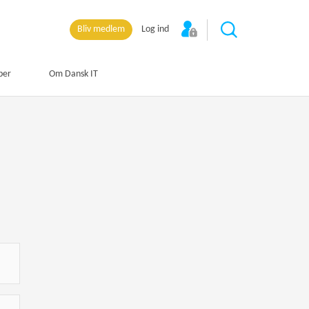
Bliv medlem
Log ind
per
Om Dansk IT