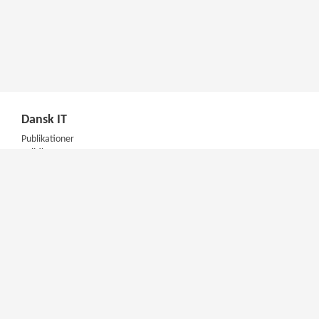
Dansk IT
Publikationer
Politik
Podcast
Presse
Nyhedsbrev
Kompetencer
Konferencer
Firmakurser
Netværksgrupper
IT Arkitektur Certificering
Virksomhedsaftale
DIT Akademi