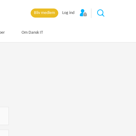
Bliv medlem
Log ind
per
Om Dansk IT