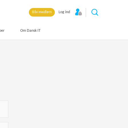
Bliv medlem
Log ind
per
Om Dansk IT