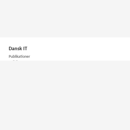
Dansk IT
Publikationer
Politik
Podcast
Presse
Nyhedsbrev
Kompetencer
Konferencer
Firmakurser
Netværksgrupper
IT Arkitektur Certificering
Virksomhedsaftale
DIT Akademi