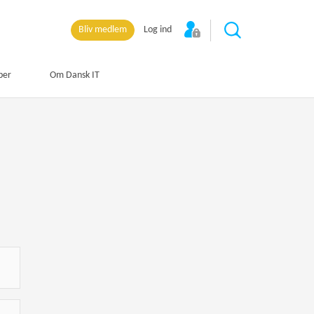
Bliv medlem
Log ind
per
Om Dansk IT