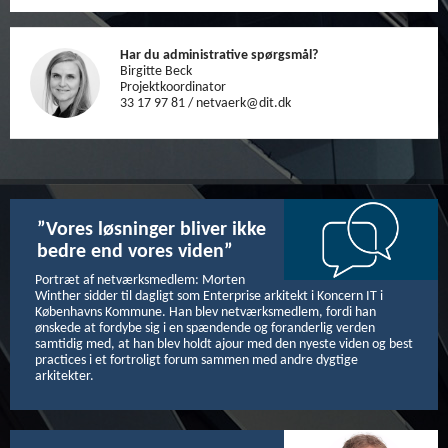
Har du administrative spørgsmål?
Birgitte Beck
Projektkoordinator
33 17 97 81 / netvaerk@dit.dk
”Vores løsninger bliver ikke
bedre end vores viden”
Portræt af netværksmedlem: Morten
Winther sidder til dagligt som Enterprise arkitekt i Koncern IT i
Københavns Kommune. Han blev netværksmedlem, fordi han
ønskede at fordybe sig i en spændende og foranderlig verden
samtidig med, at han blev holdt ajour med den nyeste viden og best
practices i et fortroligt forum sammen med andre dygtige
arkitekter.