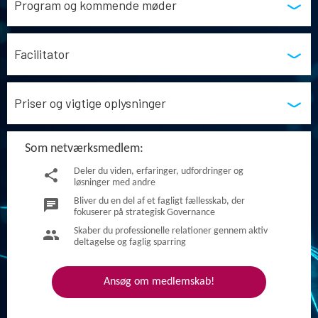
Program og kommende møder
Facilitator
Priser og vigtige oplysninger
Som netværksmedlem:
Deler du viden, erfaringer, udfordringer og
share
løsninger med andre
Bliver du en del af et fagligt fællesskab, der
chat
fokuserer på strategisk Governance
Skaber du professionelle relationer gennem aktiv
group
deltagelse og faglig sparring
Ansøg om medlemskab!