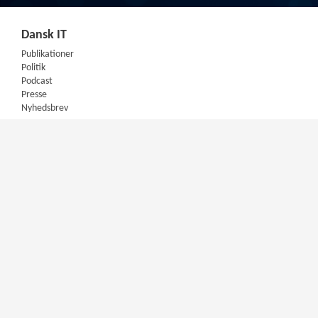
Dansk IT
Publikationer
Politik
Podcast
Presse
Nyhedsbrev
Kompetencer
Konferencer
Firmakurser
Netværksgrupper
IT Arkitektur Certificering
Virksomhedsaftale
DIT Akademi
Meet & Inspire
E-learning
Videotek
Artikler
DIT Mentorprogram