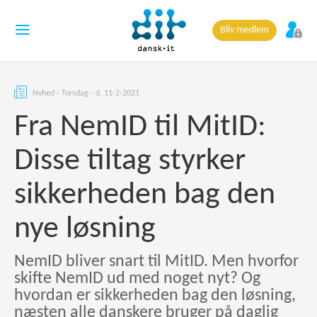
Bliv medlem
Nyhed - Torsdag - d. 11-2-2021
Fra NemID til MitID:
Disse tiltag styrker
sikkerheden bag den
nye løsning
NemID bliver snart til MitID. Men hvorfor
skifte NemID ud med noget nyt? Og
hvordan er sikkerheden bag den løsning,
næsten alle danskere bruger på daglig