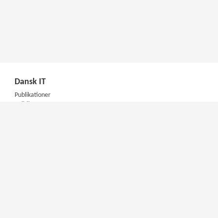
Dansk IT
Publikationer
Politik
Podcast
Presse
Nyhedsbrev
Kompetencer
Konferencer
Firmakurser
Netværksgrupper
IT Arkitektur Certificering
Virksomhedsaftale
DIT Akademi