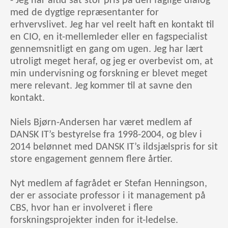
- Jeg har altid sat stor pris på den faglige dialog
med de dygtige repræsentanter for
erhvervslivet. Jeg har vel reelt haft en kontakt til
en CIO, en it-mellemleder eller en fagspecialist
gennemsnitligt en gang om ugen. Jeg har lært
utroligt meget heraf, og jeg er overbevist om, at
min undervisning og forskning er blevet meget
mere relevant. Jeg kommer til at savne den
kontakt.
Niels Bjørn-Andersen har været medlem af
DANSK IT’s bestyrelse fra 1998-2004, og blev i
2014 belønnet med DANSK IT’s ildsjælspris for sit
store engagement gennem flere årtier.
Nyt medlem af fagrådet er Stefan Henningson,
der er associate professor i it management på
CBS, hvor han er involveret i flere
forskningsprojekter inden for it-ledelse.