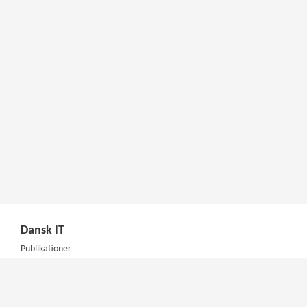
Dansk IT
Publikationer
Politik
Podcast
Presse
Nyhedsbrev