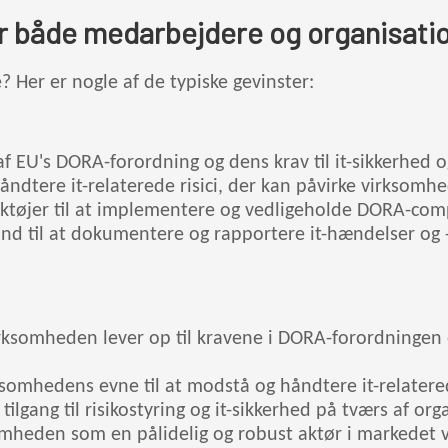
or både medarbejdere og organisati
? Her er nogle af de typiske gevinster:
 af EU's DORA-forordning og dens krav til it-sikkerhed 
 håndtere it-relaterede risici, der kan påvirke virksomh
ktøjer til at implementere og vedligeholde DORA-compl
and til at dokumentere og rapportere it-hændelser og
virksomheden lever op til kravene i DORA-forordningen
somhedens evne til at modstå og håndtere it-relatered
lgang til risikostyring og it-sikkerhed på tværs af org
mheden som en pålidelig og robust aktør i markedet ve