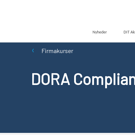
Nyheder
DIT A
Firmakurser
DORA Complia