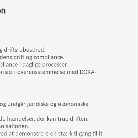
on
og driftsrobusthed.
edens drift og compliance.
iance i daglige processer.
 -risici i overensstemmelse med DORA-
 og undgår juridiske og økonomiske
e hændelser, der kan true driften.
anisationen.
d at demonstrere en stærk tilgang til it-