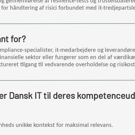
g gennemførelse af resilience-tests og trusselsbasere
er for håndtering af risici forbundet med it-tredjeparts
nt for?
compliance-specialister, it-medarbejdere og leverandøre
nansielle sektor eller fungerer som en del af værdikæ
reret tilgang til vedvarende overholdelse og risikost
er Dansk IT til deres kompetenceud
mheds unikke kontekst for maksimal relevans.