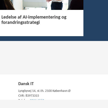
Ledelse af AI-implementering og
forandringsstrategi
Dansk IT
Lyngbyvej 14, st.th. 2100 København Ø
CVR: 83973315
Telefon:
3311 1560
Skriv til os