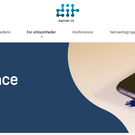
kademi
For virksomheder
Konferencer
Netværksgrup
nce