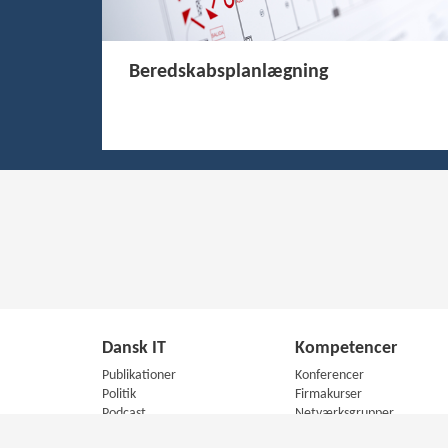
Beredskabsplanlægning
Dansk IT
Kompetencer
Publikationer
Konferencer
Politik
Firmakurser
Podcast
Netværksgrupper
Presse
IT Arkitektur Certificering