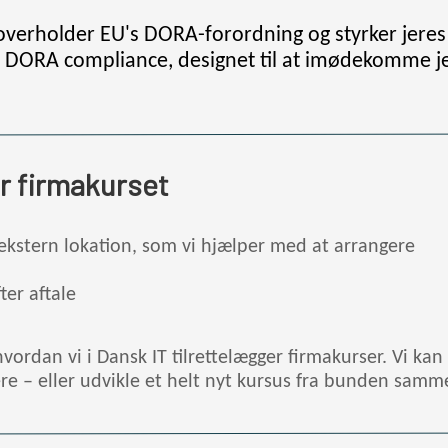
d overholder EU's DORA-forordning og styrker jere
i DORA compliance, designet til at imødekomme je
or firmakurset
n ekstern lokation, som vi hjælper med at arrangere
fter aftale
hvordan vi i Dansk IT tilrettelægger firmakurser. Vi kan
re – eller udvikle et helt nyt kursus fra bunden sa