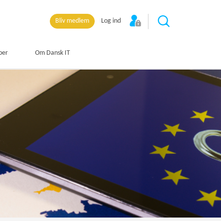
Bliv medlem
Log ind
per
Om Dansk IT