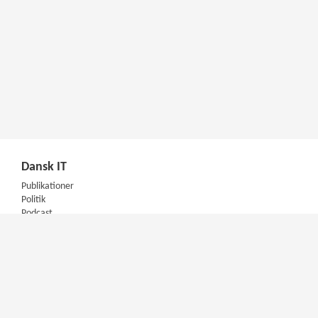
Dansk IT
Publikationer
Politik
Podcast
Presse
Nyhedsbrev
Kompetencer
Konferencer
Firmakurser
Netværksgrupper