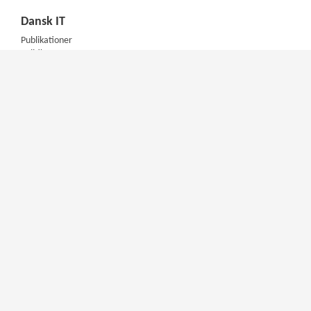
Dansk IT
Publikationer
Politik
Podcast
Presse
Nyhedsbrev
Kompetencer
Konferencer
Firmakurser
Netværksgrupper
IT Arkitektur Certificering
Virksomhedsaftale
DIT Akademi
Meet & Inspire
E-learning
Videotek
Artikler
DIT Mentorprogram
Aktuelt