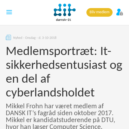
Bliv medlem
Nyhed - Onsdag - d. 3-10-2018
Medlemsportræt: It-
sikkerheds­entusiast og
en del af
cyberlandsholdet
Mikkel Frohn har været medlem af
DANSK IT’s fagråd siden oktober 2017.
Mikkel er kandidatstuderende på DTU,
hvor han læser Computer Science.