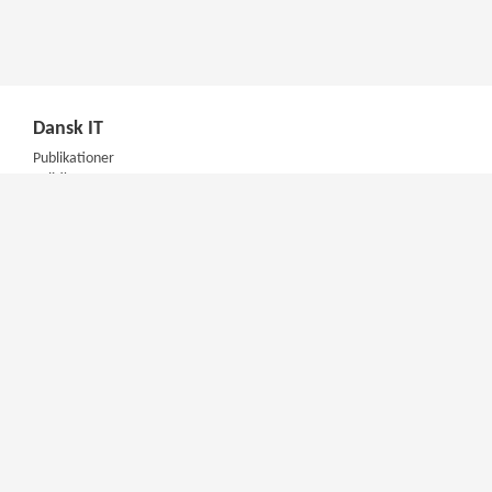
Dansk IT
Publikationer
Politik
Podcast
Presse
Nyhedsbrev
Kompetencer
Konferencer
Firmakurser
Netværksgrupper
IT Arkitektur Certificering
Virksomhedsaftale
DIT Akademi
Meet & Inspire
E-learning