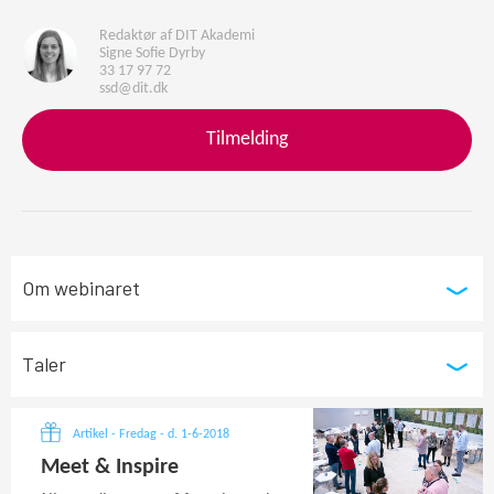
Redaktør af DIT Akademi
Signe Sofie Dyrby
33 17 97 72
ssd@dit.dk
Tilmelding
Om webinaret
Taler
Artikel - Fredag - d. 1-6-2018
Meet & Inspire